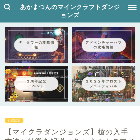
あかまつんのマインクラフトダンジ
ョンズ
ザ・タワーの攻略情
アドベンチャーハブ
報
の攻略情報
２周年記念
２０２２年フロスト
イベント
フェスティバル
近接武器
【マイクラダンジョンズ】槍の入手