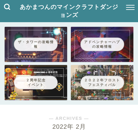
あかまつんのマインクラフトダンジ
ョンズ
ザ・タワーの攻略情
アドベンチャーハブ
報
の攻略情報
２周年記念
２０２２年フロスト
イベント
フェスティバル
― ARCHIVES ―
2022年 2月