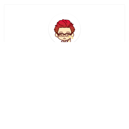
あかまつん
マイクラダンジョンズ歴2年目のあかまつんです。アッ
プデートでアイテムの名称が変わったり攻略情報が古く
ゲーム攻略に悩んだ経験を踏まえ、初心者だった頃の自
分に向けて攻略情報を備忘録で記事執筆しています。こ
れからマイクラダンジョンズを始める方やゲームをもっ
とやり込みたい方の攻略に少しでもお役立てたら幸いで
す。( *´艸｀)
スポンサーリンク（広告）