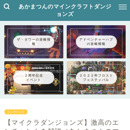
あかまつんのマインクラフトダンジ
ョンズ
ザ・タワーの攻略情
アドベンチャーハブ
報
の攻略情報
２周年記念
２０２２年フロスト
イベント
フェスティバル
エンチャント
【マイクラダンジョンズ】激高のエ