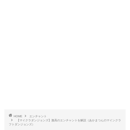
HOME
エンチャント
【マイクラダンジョンズ】激高のエンチャントを解説（あかまつんのマインクラ
フトダンジョンズ）