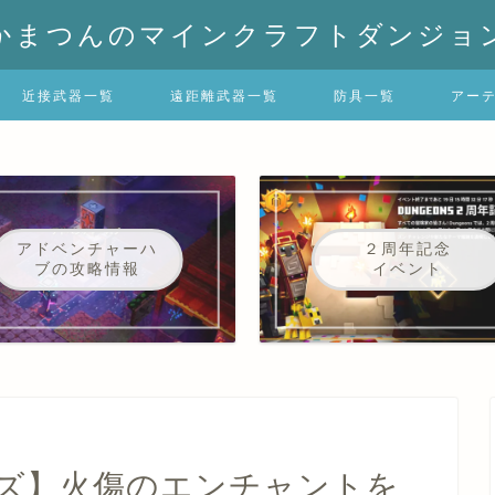
かまつんのマインクラフトダンジョ
近接武器一覧
遠距離武器一覧
防具一覧
アー
アドベンチャーハ
２周年記念
ブの攻略情報
イベント
ズ】火傷のエンチャントを