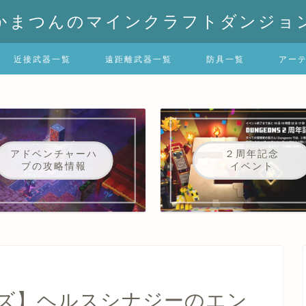
かまつんのマインクラフトダンジョ
近接武器一覧
遠距離武器一覧
防具一覧
アー
アドベンチャーハ
２周年記念
ブの攻略情報
イベント
ズ】ヘルスシナジーのエン